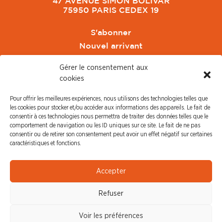
47 AVENUE SIMON BOLIVAR
75950 PARIS CEDEX 19
S'abonner
Nouvel arrivant
Pacte de Pouvoir de Vivre
Gérer le consentement aux
Toute l'actu CFDT Orange
cookies
CFDT
Pour offrir les meilleures expériences, nous utilisons des technologies telles que
CFDT Cadres
les cookies pour stocker et/ou accéder aux informations des appareils. Le fait de
CFDT Retraités
consentir à ces technologies nous permettra de traiter des données telles que le
comportement de navigation ou les ID uniques sur ce site. Le fait de ne pas
L'UFFA
consentir ou de retirer son consentement peut avoir un effet négatif sur certaines
CFDT F3C
caractéristiques et fonctions.
PRESSE
Accepter
Communiqué de Presse
Refuser
Revue de Presse
Nous contacter
Voir les préférences