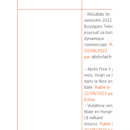
–
Résultats 1er
semestre 2022 :
Bouygues Telecom
poursuit sa bonne
dynamique
commerciale
Publié le
02/08/2022
par
alloforfait.fr
–
Après Free il y a six
mois, Virgin se lance
dans la fibre en
Italie
Publié le
22/08/2022 par Les
Echos
–
Vodafone vend sa
filiale en Hongrie pour
1,8 milliard
d’euros
Publié le