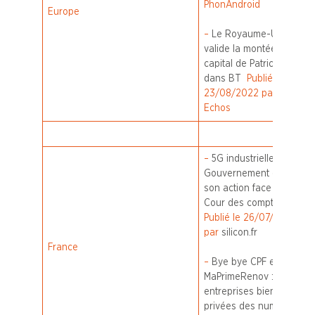
PhonAndroid
Europe
–
Le Royaume-Uni
valide la montée au
capital de Patrick Drahi
dans BT
Publié le
23/08/2022 par Les
Echos
–
5G industrielle : le
Gouvernement défend
son action face à la
Cour des comptes
Publié le 26/07/2022
par
silicon.fr
France
–
Bye bye CPF et
MaPrimeRenov : les
entreprises bientôt
privées des numéros