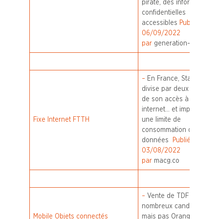
piraté, des informations
confidentielles
accessibles
Publié le
06/09/2022
par
generation-nt.com
–
En France, Starlink
divise par deux le prix
de son accès à
internet… et impose
Fixe Internet FTTH
une limite de
consommation des
données
Publié le
03/08/2022
par
macg.co
–
Vente de TDF : de
nombreux candidats,
Mobile Objets connectés
mais pas Orange