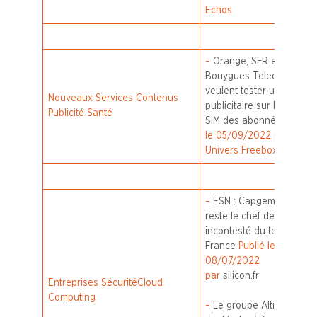
Echos
–
Orange, SFR et
Bouygues Telecom
veulent tester un suivi
Nouveaux Services Contenus
publicitaire sur la carte
Publicité Santé
SIM des abonnés
Publié
le 05/09/2022 par
Univers Freebox
–
ESN : Capgemini
reste le chef de file
incontesté du top 10
France
Publié le
08/07/2022
par
silicon.fr
Entreprises Sécurité
Cloud
Computing
–
Le groupe Altice