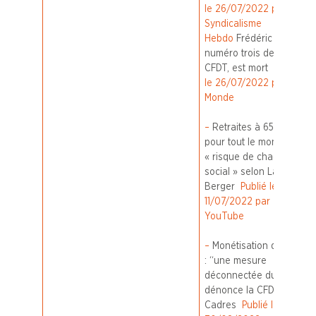
le 26/07/2022 par
Syndicalisme
Hebdo
Frédéric Sève,
numéro trois de la
CFDT, est mort
Publié
le 26/07/2022 par Le
Monde
–
Retraites à 65 ans
pour tout le monde : un
« risque de chaos
social » selon Laurent
Berger
Publié le
11/07/2022 par
YouTube
–
Monétisation des RTT
: “une mesure
déconnectée du réel”,
dénonce la CFDT-
Cadres
Publié le