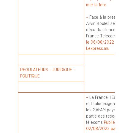
mer la 1ère
–
Face à la presse:
Arvin Boolell se dit
déçu du silence de
France Telecom
Publié
le 06/08/2022 par
Lexpress.mu
REGULATEURS – JURIDIQUE –
POLITIQUE
–
La France, l’Espagne
et l’Italie exigent que
les GAFAM payent une
partie des réseaux
télécoms
Publié le
02/08/2022 par