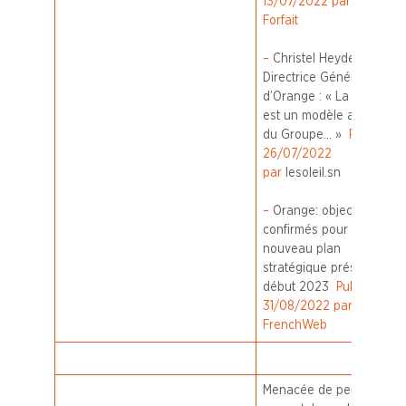
13/07/2022 par Allo
Forfait
–
Christel Heydemann
Directrice Générale
d’Orange : « La Sonatel
est un modèle au sein
du Groupe… »
Publié le
26/07/2022
par
lesoleil.sn
–
Orange: objectifs
confirmés pour 2022,
nouveau plan
stratégique présenté
début 2023
Publié le
31/08/2022 par
FrenchWeb
Menacée de perdre