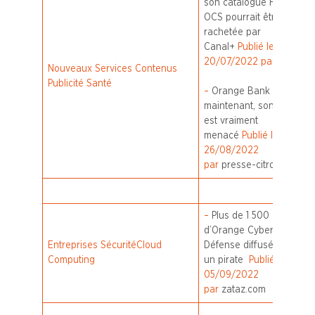
son catalogue HBO,
OCS pourrait être
rachetée par
Canal+
Publié le
20/07/2022 par OZAP
Nouveaux Services Contenus
Publicité Santé
–
Orange Bank :
maintenant, son avenir
est vraiment
menacé
Publié le
26/08/2022
par
presse-citron.net
–
Plus de 1 500 clients
d’Orange Cyber
Entreprises Sécurité
Cloud
Défense diffusés par
Computing
un pirate
Publié le
05/09/2022
par
zataz.com