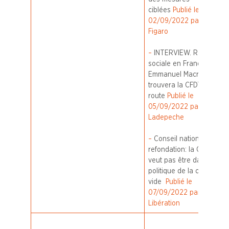
ciblées
Publié le
02/09/2022 par Le
Figaro
–
INTERVIEW. Rentrée
sociale en France :
Emmanuel Macron «
trouvera la CFDT sur sa
route
Publié le
05/09/2022 par
Ladepeche
–
Conseil national de la
refondation: la CFDT ne
veut pas être dans «la
politique de la chaise
vide
Publié le
07/09/2022 par
Libération