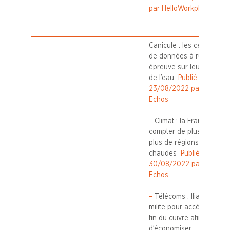
par HelloWorkplace
Canicule : les centres
de données à rude
épreuve sur leur usage
de l’eau
Publié le
23/08/2022 par Les
Echos
–
Climat : la France va
compter de plus en
plus de régions
chaudes
Publié le
30/08/2022 par Les
Echos
–
Télécoms : Iliad/Free
milite pour accélérer la
fin du cuivre afin
d’économiser