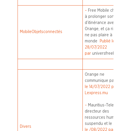
–
Free Mobile cherche
à prolonger son contrat
d’itinérance avec
Orange, et ça risque de
Mobile
Objets
connectés
ne pas plaire à tout le
monde
Publié le
28/07/2022
par
universfreebox.com
Orange ne
communique pas
Publié
le 14/07/2022 par
Lexpress.mu
–
Mauritius-Telecom : le
directeur des
ressources humaines
suspendu et le …
Publié
Divers
le /08/2022 par Outre-