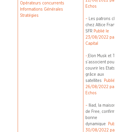
22/08/2022 par Les
Opérateurs concurrents
Echos
Informations Générales
Stratégies
–
Les patrons changent
chez Altice France et
SFR
Publié le
23/08/2022 par
Capital
-;
Elon Musk et T-Mobile
s’associent pour
couvrir les Etats-Unis
grâce aux
satellites
Publié le
26/08/2022 par Les
Echos
–
Iliad, la maison mère
de Free, confirme sa
bonne
dynamique
Publié le
30/08/2022 par Les