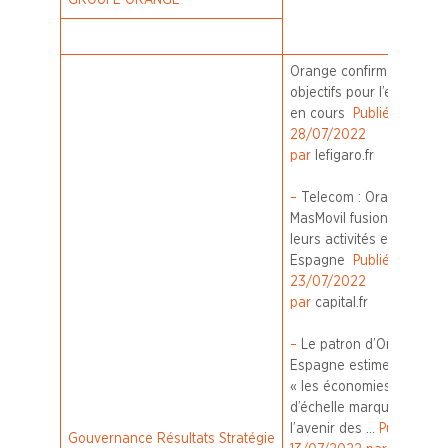
GROUPE ORANGE
Orange confirme ses
objectifs pour l’exercice
en cours
Publié le
28/07/2022
par
lefigaro.fr
–
Telecom : Orange et
MasMovil fusionnent
leurs activités en
Espagne
Publié le
23/07/2022
par
capital.fr
–
Le patron d’Orange
Espagne estime que
« les économies
d’échelle marqueront
l’avenir des …
Publié le
Gouvernance
Résultats
Stratégie