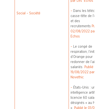
par Les Echos
–
Dans les télécoms, le
Social – Société
casse-tête de l’emploi
et des
recrutements
Publié le
02/08/2022 par Les
Echos
–
Le congé de
respiration, l’initiative
d’Orange pour
redonner de l’air aux
salariés
Publié le
19/08/2022 par
Novethic
–
États-Unis : une
intelligence artificielle
licencie 60 salariés
désignés « au hasard
»
Publié le 01/09/2022