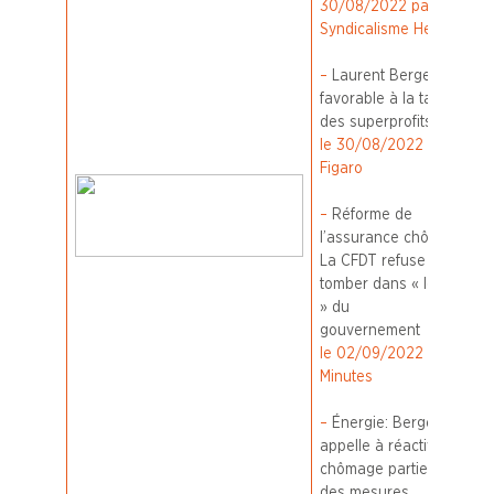
30/08/2022 par
Syndicalisme Hebdo
–
Laurent Berger se dit
favorable à la taxation
des superprofits
Publié
le 30/08/2022 par Le
Figaro
–
Réforme de
l’assurance chômage :
La CFDT refuse de
tomber dans « le piège
» du
gouvernement
Publié
le 02/09/2022 par 20
Minutes
–
Énergie: Berger
appelle à réactiver le
chômage partiel et à
des mesures