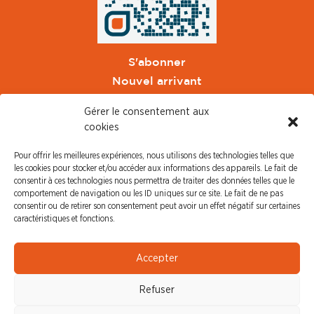
S'abonner
Nouvel arrivant
Pacte de Pouvoir de Vivre
Gérer le consentement aux
Toute l'actu CFDT Orange
cookies
CFDT
Pour offrir les meilleures expériences, nous utilisons des technologies telles que
CFDT Cadres
les cookies pour stocker et/ou accéder aux informations des appareils. Le fait de
CFDT Retraités
consentir à ces technologies nous permettra de traiter des données telles que le
comportement de navigation ou les ID uniques sur ce site. Le fait de ne pas
L'UFFA
consentir ou de retirer son consentement peut avoir un effet négatif sur certaines
CFDT F3C
caractéristiques et fonctions.
PRESSE
Accepter
Communiqué de Presse
Refuser
Revue de Presse
Nous contacter