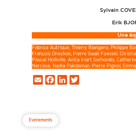
Sylvain COVE
Erik BJO
Une éq
Fabrice Autrique, Thierry Blangero, Philippe B
François Drochon, Pierre Gaab Foessel, Christia
Pascal Hollville, Anita Iriart Sorhondo, Cather
Narcisse, Nadia Pakdaman, Pierre Pignol, Emmanu
Email
Facebook
LinkedIn
Twitter
Evenements