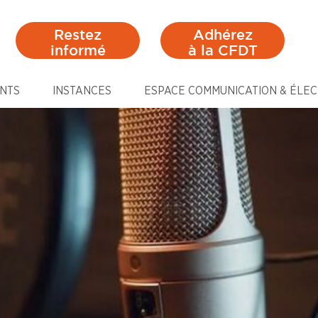
Restez
Adhérez
informé
à la CFDT
NTS
INSTANCES
ESPACE COMMUNICATION & ÉLEC