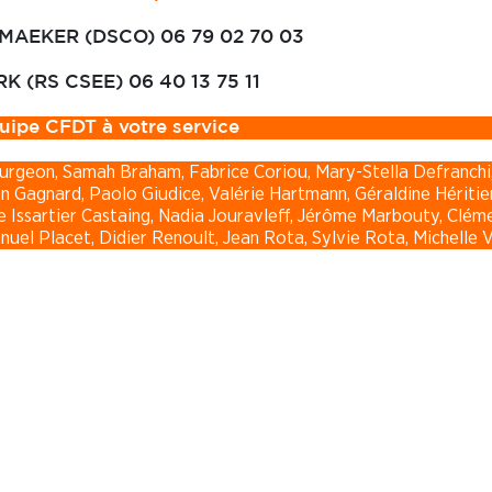
MAEKER (DSCO) 06 79 02 70 03
RK (RS CSEE) 06 40 13 75 11
uipe CFDT à votre service
ourgeon, Samah Braham, Fabrice Coriou, Mary-Stella Defranchi
n Gagnard, Paolo Giudice, Valérie Hartmann, Géraldine Héritier
ine Issartier Castaing, Nadia Jouravleff, Jérôme Marbouty, Clé
el Placet, Didier Renoult, Jean Rota, Sylvie Rota, Michelle V