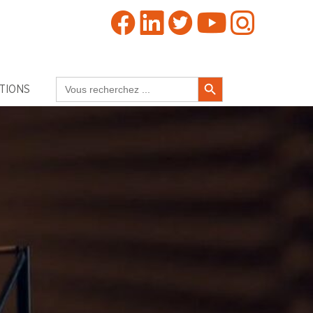
Search Button
Search
TIONS
for: