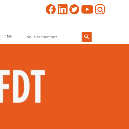
Search Button
Search
TIONS
for: