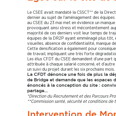
Le CSEE avait mandaté la CSSCT** de la Direc
dernier au sujet de l’aménagement des équipes d
au CSEE du 23 mai met en évidence un manque to
provoquant ainsi stress et mécontentement aup
majorité de ces derniers voit leur temps de traj
équipes de la DR2P ayant emménagé plus tôt, et
visuelles, absence de confidentialité, manque d
Cette densification a également pour conséque
de travail, impliquant une très forte dégradatio
Les élus CFDT du CSEE demandent d’une part que
attribuée à chaque salarié concerné, et d’autre
un suivi du projet durant les six prochains mois.
La CFDT dénonce une fois de plus la dégr
de Bridge et demande que les espaces de
énoncés à la conception du site : conviv
partage…
*Direction du Recrutement et des Parcours Pro
**Commission santé, sécurité et conditions de t
Intervention de Mon