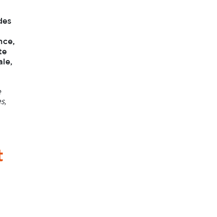
des
nce,
te
ale,
e
s,
t