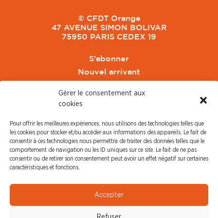
© CFDT Orange
47 AVENUE SIMON BOLIVAR
75950 PARIS CEDEX 19
S'abonner
Nouvel arrivant
Pacte de Pouvoir de Vivre
Gérer le consentement aux
Toute l'actu CFDT Orange
cookies
CFDT
Pour offrir les meilleures expériences, nous utilisons des technologies telles que
CFDT Cadres
les cookies pour stocker et/ou accéder aux informations des appareils. Le fait de
CFDT Retraités
consentir à ces technologies nous permettra de traiter des données telles que le
comportement de navigation ou les ID uniques sur ce site. Le fait de ne pas
L'UFFA
consentir ou de retirer son consentement peut avoir un effet négatif sur certaines
CFDT F3C
caractéristiques et fonctions.
PRESSE
Accepter
Communiqué de Presse
Refuser