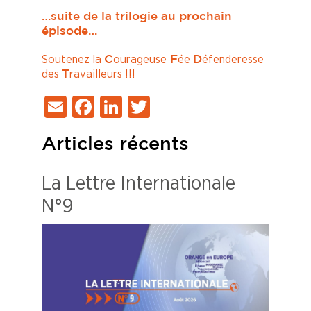
…suite de la trilogie au prochain
épisode…
Soutenez la
ourageuse
ée
éfenderesse
C
F
D
des
ravailleurs !!!
T
Email
Facebook
LinkedIn
Twitter
Articles récents
La Lettre Internationale
N°9