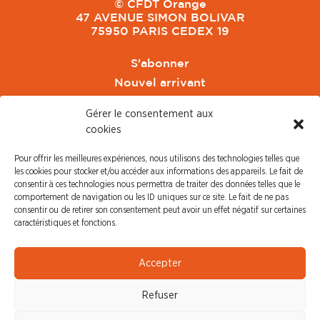
© CFDT Orange
47 AVENUE SIMON BOLIVAR
75950 PARIS CEDEX 19
S'abonner
Nouvel arrivant
Pacte de Pouvoir de Vivre
Gérer le consentement aux
Toute l'actu CFDT Orange
cookies
CFDT
Pour offrir les meilleures expériences, nous utilisons des technologies telles que
CFDT Cadres
les cookies pour stocker et/ou accéder aux informations des appareils. Le fait de
CFDT Retraités
consentir à ces technologies nous permettra de traiter des données telles que le
comportement de navigation ou les ID uniques sur ce site. Le fait de ne pas
L'UFFA
consentir ou de retirer son consentement peut avoir un effet négatif sur certaines
CFDT F3C
caractéristiques et fonctions.
PRESSE
Accepter
Communiqué de Presse
Refuser
Revue de Presse
Nous contacter