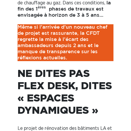
de chauffage au gaz. Dans ces conditions,
la
ères
fin des 1
phases de travaux est
envisagée à horizon de 3 à 5 ans…
Même si l’arrivée d’un nouveau chef
de projet est rassurante, la CFDT
regrette la mise à l’écart des
ambassadeurs depuis 2 ans et le
manque de transparence sur les
réflexions actuelles.
NE DITES PAS
FLEX DESK, DITES
« ESPACES
DYNAMIQUES »
Le projet de rénovation des bâtiments LA et