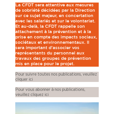
La CFDT sera attentive aux mesures
de sobriété décidées par la Direction
sur ce sujet majeur, en concertation
avec les salariés et sur le volontariat.
Et au-delà, la CFDT rappelle son
attachement à la prévention et à la
prise en compte des impacts sociaux,
sociétaux et environnementaux. Il
sera important d’associer vos
représentants du personnel aux
travaux des groupes de prévention
mis en place pour le projet.
Pour suivre toutes nos publications, veuillez
cliquer ici
Pour vous abonner à nos publications,
veuillez cliquez ici