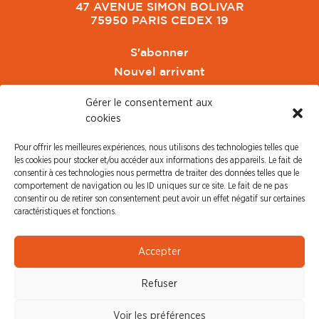
47 AVENUE SIMON BOLIVAR
75950 PARIS CEDEX 19
S'abonner
Nouvel arrivant
Pacte de Pouvoir de Vivre
Gérer le consentement aux
Toute l'actu CFDT Orange
cookies
CFDT
Pour offrir les meilleures expériences, nous utilisons des technologies telles que
CFDT Cadres
les cookies pour stocker et/ou accéder aux informations des appareils. Le fait de
CFDT Retraités
consentir à ces technologies nous permettra de traiter des données telles que le
comportement de navigation ou les ID uniques sur ce site. Le fait de ne pas
L'UFFA
consentir ou de retirer son consentement peut avoir un effet négatif sur certaines
CFDT F3C
caractéristiques et fonctions.
PRESSE
Accepter
Communiqué de Presse
Refuser
Revue de Presse
Nous contacter
Voir les préférences