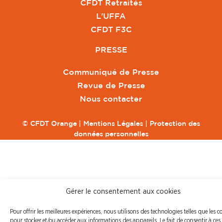
CFDT Retraités
L'UFFA
CFDT F3C
PRESSE
Communiqué de Presse
Revue de Presse
Nous contacter
© CFDT Orange |
Mentions Légales
|
Protection des
données personnelles
Gérer le consentement aux cookies
Pour offrir les meilleures expériences, nous utilisons des technologies telles que les c
pour stocker et/ou accéder aux informations des appareils. Le fait de consentir à ces