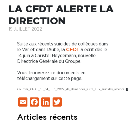
LA CFDT ALERTE LA
DIRECTION
19 JUILLET 2022
Suite aux récents suicides de collègues dans
le Var et dans l’Aube, la
a écrit dès le
CFDT
14 juin à Christel Heydemann, nouvelle
Directrice Générale du Groupe.
Vous trouverez ce documents en
téléchargement sur cette page.
Courrier_CFDT_du_14_juin_2022_de_demandes_suite_aux_suicides_recents
T
Email
Facebook
LinkedIn
Twitter
Articles récents