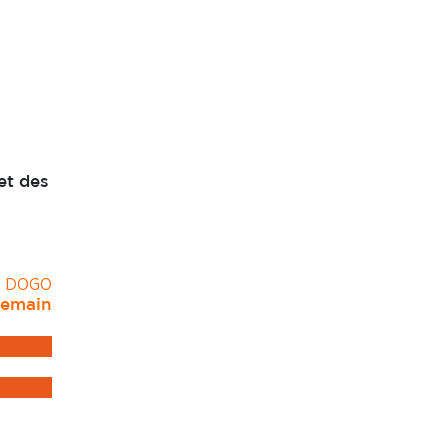
et des
T DOGO
demain