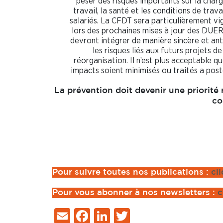
peser des risques importants sur la char
travail, la santé et les conditions de trava
salariés. La CFDT sera particulièrement vi
lors des prochaines mises à jour des DUER
devront intégrer de manière sincère et ant
les risques liés aux futurs projets de
réorganisation. Il n’est plus acceptable q
impacts soient minimisés ou traités a poste
La prévention doit devenir une priorité 
co
Pour suivre toutes nos publications :
cli
Pour vous abonner à nos newsletters :
c
Email
Facebook
LinkedIn
Twitter