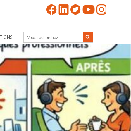
Search Button
Search
TIONS
for: