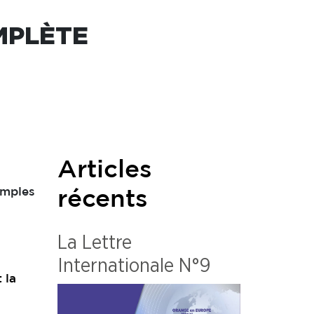
MPLÈTE
Articles
xemples
récents
La Lettre
Internationale N°9
 la