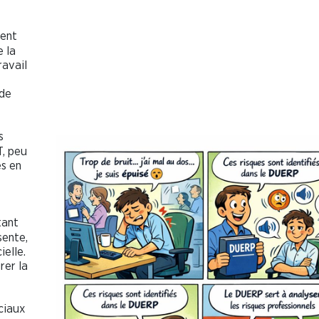
ent
 la
ravail
 de
s
T, peu
es en
tant
sente,
ielle.
rer la
ciaux