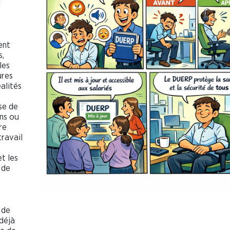
t
ent
s,
les
ures
alités
sse de
ons ou
re
ravail
et les
 de
 de
 déjà