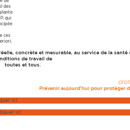
ge de
il des
gilante
P, qui
icipée
ue ces
riori.
réelle, concrète et mesurable, au service de la santé 
nditions de travail de
toutes et tous.
CFD
Prévenir aujourd’hui pour protéger 
quer ici
liquer ici