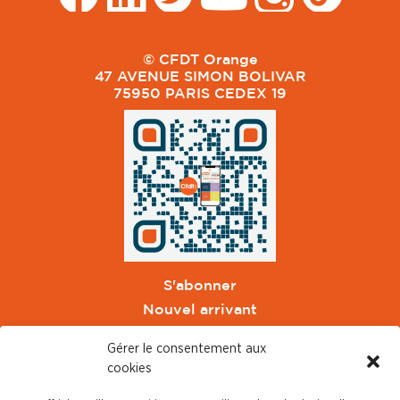
© CFDT Orange
47 AVENUE SIMON BOLIVAR
75950 PARIS CEDEX 19
S'abonner
Nouvel arrivant
Pacte de Pouvoir de Vivre
Gérer le consentement aux
Toute l'actu CFDT Orange
cookies
CFDT