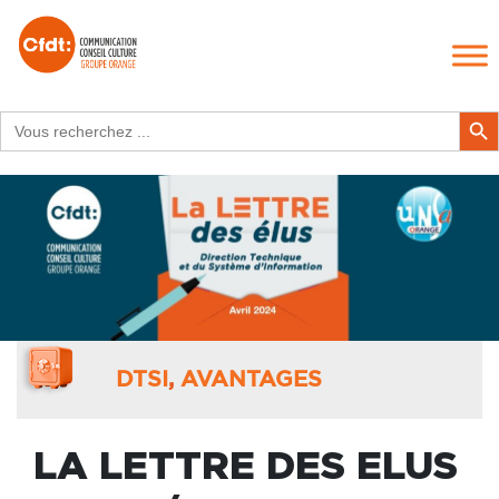
Search
Search Butt
for:
DTSI
,
AVANTAGES
LA LETTRE DES ELUS