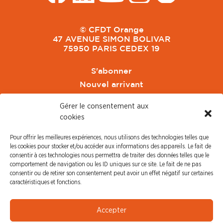
© CFDT Orange
47 AVENUE SIMON BOLIVAR
75950 PARIS CEDEX 19
S'abonner
Nouvel arrivant
Pacte de Pouvoir de Vivre
Gérer le consentement aux
Toute l'actu CFDT Orange
cookies
CFDT
Pour offrir les meilleures expériences, nous utilisons des technologies telles que
CFDT Cadres
les cookies pour stocker et/ou accéder aux informations des appareils. Le fait de
CFDT Retraités
consentir à ces technologies nous permettra de traiter des données telles que le
comportement de navigation ou les ID uniques sur ce site. Le fait de ne pas
L'UFFA
consentir ou de retirer son consentement peut avoir un effet négatif sur certaines
CFDT F3C
caractéristiques et fonctions.
PRESSE
Accepter
Communiqué de Presse