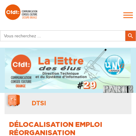
Search
Search Butt
for:
DTSI
DÉLOCALISATION EMPLOI
RÉORGANISATION