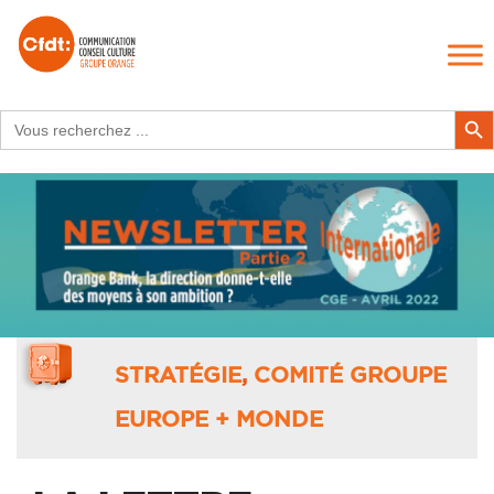
Search
Search Butt
for:
STRATÉGIE
,
COMITÉ GROUPE
EUROPE + MONDE