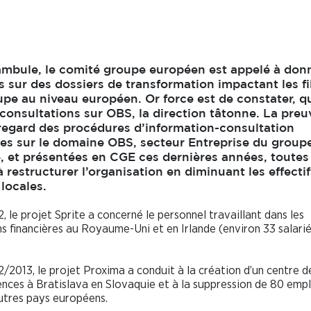
ambule, le comité groupe européen est appelé à don
s sur des dossiers de transformation impactant les fi
pe au niveau européen. Or force est de constater, q
consultations sur OBS, la direction tâtonne. La preu
regard des procédures d’information-consultation
ées sur le domaine OBS, secteur Entreprise du group
, et présentées en CGE ces dernières années, toutes
à restructurer l’organisation en diminuant les effecti
 locales.
2, le projet Sprite a concerné le personnel travaillant dans les
ns financières au Royaume-Uni et en Irlande (environ 33 salari
2/2013, le projet Proxima a conduit à la création d’un centre d
ces à Bratislava en Slovaquie et à la suppression de 80 empl
utres pays européens.