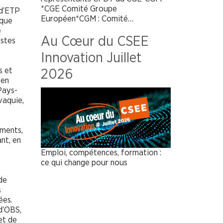
*CGE Comité Groupe
 d’ETP
Européen*CGM : Comité…
 que
e
Au Cœur du CSEE
ostes
Innovation Juillet
s et
2026
 en
Pays-
vaquie,
ements,
nt, en
Emploi, compétences, formation :
ce qui change pour nous
de
s
ées.
d’OBS,
et de