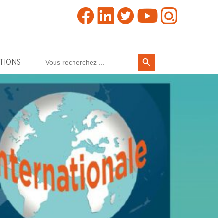
Search Button
Search
TIONS
for: