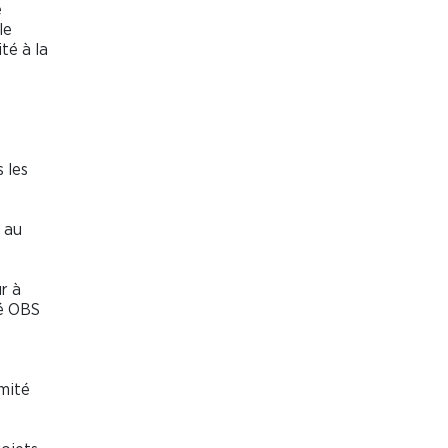
e
le
té à la
s
s les
s au
r à
té OBS
omité