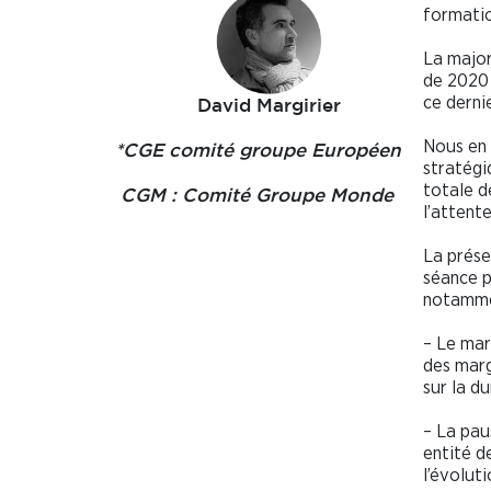
formatio
La major
de 2020 
ce derni
David Margirier
Nous en 
*CGE comité groupe Européen
stratégi
totale d
CGM : Comité Groupe Monde
l’attent
La prése
séance p
notammen
– Le mar
des mar
sur la d
– La pau
entité d
l’évolut