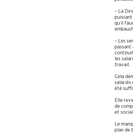
– La Dir
puissant
qu’il fa
embauch
– Les se
passant a
continui
les sala
travail.
Cela dém
salariés
été suff
Elle rev
de compé
et socia
Le manqu
plan de 