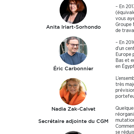
– En 201
(équival
vous aye
Groupe M
Anita Iriart-Sorhondo
de trava
– En 201
d’un cen
Europe p
Bas et e
en Égypt
Éric Carbonnier
L’ensemb
très maj
prévisio
portefeu
Quelques
Nadia Zak-Calvet
réorgani
mutation
Secrétaire adjointe du CGM
Comment 
se rédui