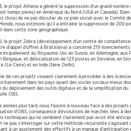
3, le projet Athena a généré la suppression d’un grand nombre
ent temps pleins) en Amérique du Nord (USA et Canada). Bien
z choisi de ne pas discuter de ce plan social avec le Comité d
onde, nous estimons qu’il a entraîné la suppression de 200 p
il dans cette zone géographique.
6, le projet Zebra (développement d’un centre de compétence
tre d’appel d’offres à Bratislava) a concerné 219 licenciements
rincipalement au Royaume-Uni, en Suisse, en Allemagne, aux 
n Belgique, et délocalisation de 123 postes en Slovénie, en Slo
e (Le Caire) et en Inde (New Delhi).
le de ces projets visaient clairement à procéder à des licenci
oritairement dans les pays ayant des socles sociaux mieux disa
n du déploiement des outils digitaux et de la simplification du
ille OBS.
 années plus tard, nous faisons à nouveau face à des projets 
sation d’OBS, conséquence d’évolutions de marchés liées à de
s techniques qui ne semblent clairement pas avoir été anticip
ne pas s’interroger sur cette méthode récurrente s’agissant 
sant à un ajustement des effectifs à un manque d’anticipation 