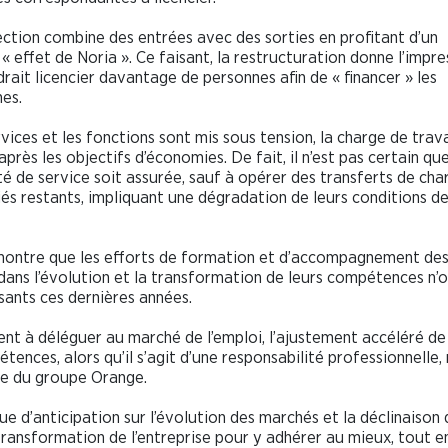
ection combine des entrées avec des sorties en profitant d’un
 « effet de Noria ». Ce faisant, la restructuration donne l’impre
udrait licencier davantage de personnes afin de « financer » les
es.
rvices et les fonctions sont mis sous tension, la charge de trava
près les objectifs d’économies. De fait, il n’est pas certain que
té de service soit assurée, sauf à opérer des transferts de cha
riés restants, impliquant une dégradation de leurs conditions d
ontre que les efforts de formation et d’accompagnement de
 dans l’évolution et la transformation de leurs compétences n’
isants ces dernières années.
ient à déléguer au marché de l’emploi, l’ajustement accéléré de 
tences, alors qu’il s’agit d’une responsabilité professionnelle,
le du groupe Orange.
e d’anticipation sur l’évolution des marchés et la déclinaison 
transformation de l’entreprise pour y adhérer au mieux, tout e