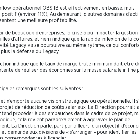
hflow opérationnel OBS IB est effectivement en baisse, mais
positif (environ 11%), Au demeurant, d’autres domaines d’acti
entent une meilleure profitabilité.
star de beaucoup d’entreprises, la crise a pu impacter la gestion
lles d’affaires, et rien n’indique que la rapide inflexion de la c
tivité Legacy va se poursuivre au même rythme, ce qui confort
 plus la défense du Legacy.
ection indique que le taux de marge brute minimum doit être d
ntente de réaliser des économies sur la masse salariale in fine 
cipales remarques sont les suivantes :
jet n’emporte aucune vision stratégique ou opérationnelle. Il s
 projet de réduction de coûts salariaux. La Direction pourrait 
entend procéder à des embauches dans le cadre de ce projet, m
logique, cela revient paradoxalement à aggraver le plan de
ment. La Direction parle, part par ailleurs, d’un objectif d’écon
 et demande aux divisions de « s’arranger » pour identifier les
s correspondantes à licencier.