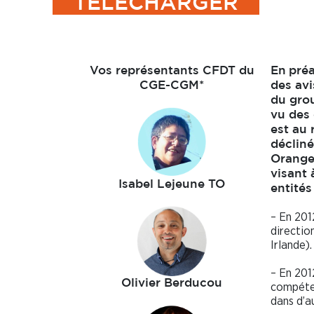
TÉLÉCHARGER
Vos représentants CFDT du
En
pré
CGE-CGM*
des avi
du grou
vu des 
est au 
déclin
Orange
visant 
Isabel Lejeune TO
entités
– En 201
directio
Irlande).
– En 201
Olivier Berducou
compéten
dans d’a