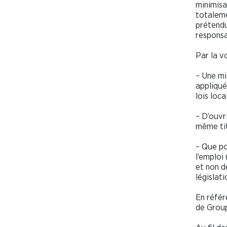
minimisa
totaleme
prétendu
responsa
Par la v
– Une mi
appliqué
lois loca
– D’ouvr
même tit
– Que po
l’emploi
et non d
législati
En référ
de Group