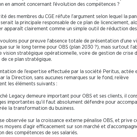
n en amont concernant l’évolution des compétences ?
ité des membres du CGE réfute l’argument selon lequel la pa
serait la principale responsable de ce plan de licenciement, al
er apparaît clairement comme un simple outil de réduction des
voulons pour preuve l’absence totale de présentation d’une vi
que sur le long terme pour OBS (plan 2030 ?), mais surtout l’
e vision stratégique opérationnelle, voire de gestion de crise 
e de ce plan stratégique.
ntation de l’expertise effectuée par la société Peritus, actée 
ar la Direction, sans aucunes remarques sur le fond, relève
t les éléments suivants :
ché Legacy demeure important pour OBS et ses clients, il con
ges importantes qu’il faut absolument défendre pour accomp
urée la transformation du business.
se observée sur la croissance externe pénalise OBS, et prive c
es moyens d’agir efficacement sur son marché et d’accompagn
ion des compétences de ses salariés.