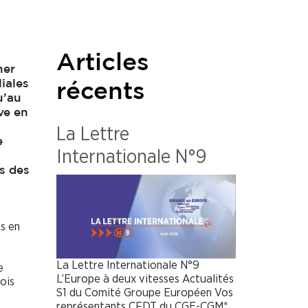
Articles
ner
liales
récents
u’au
ve en
La Lettre
e
Internationale N°9
fs des
és en
La Lettre Internationale N°9
e
L’Europe à deux vitesses Actualités
ois
S1 du Comité Groupe Européen Vos
représentants CFDT du CGE-CGM*