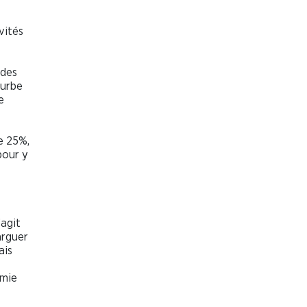
vités
 des
ourbe
e
e 25%,
pour y
’agit
arguer
ais
omie