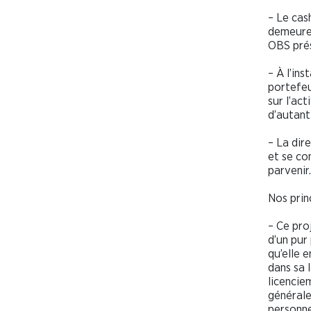
– Le cas
demeure 
OBS prés
– À l’in
portefeui
sur l’ac
d’autant
– La dir
et se co
parvenir.
Nos prin
– Ce pro
d’un pur
qu’elle 
dans sa 
licencie
générale
personne