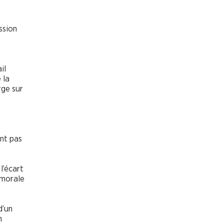
ssion
il
 la
rge sur
e
s
ont pas
l’écart
 morale
d’un
n