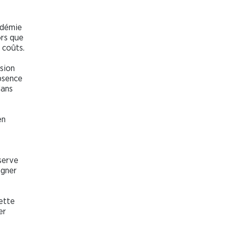
ndémie
ors que
 coûts.
sion
absence
dans
en
serve
agner
ette
er