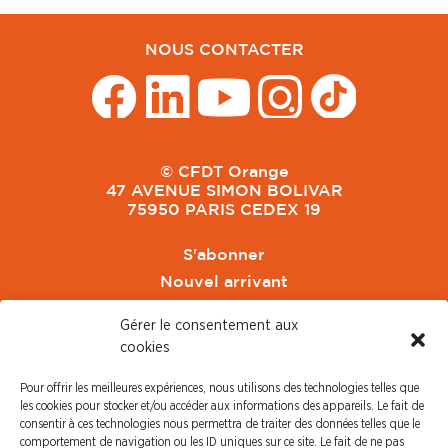
NOUS CONTACTER
© CFDT Orange
47 AVENUE SIMON BOLIVAR
75950 PARIS CEDEX 19
S'abonner
Nouvel arrivant
Pacte de Pouvoir de Vivre
Gérer le consentement aux
Toute l'actu CFDT Orange
cookies
CFDT
Pour offrir les meilleures expériences, nous utilisons des technologies telles que
CFDT Cadres
les cookies pour stocker et/ou accéder aux informations des appareils. Le fait de
CFDT Retraités
consentir à ces technologies nous permettra de traiter des données telles que le
comportement de navigation ou les ID uniques sur ce site. Le fait de ne pas
L'UFFA