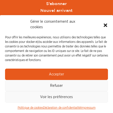
S'abonner
Nouvel arrivant
Pacte de Pouvoir de Vivre
Gérer le consentement aux
Toute l'actu CFDT Orange
cookies
CFDT
Pour offrir les meilleures expériences, nous utilisons des technologies telles que
CFDT Cadres
les cookies pour stocker et/ou accéder aux informations des appareils. Le fait de
CFDT Retraités
consentir à ces technologies nous permettra de traiter des données telles que le
comportement de navigation ou les ID uniques sur ce site. Le fait de ne pas
L'UFFA
consentir ou de retirer son consentement peut avoir un effet négatif sur certaines
CFDT F3C
caractéristiques et fonctions.
PRESSE
Accepter
Communiqué de Presse
Refuser
Revue de Presse
Nous contacter
Voir les préférences
© CFDT Orange |
Mentions Légales
|
Protection des
Politique de cookies
Déclaration de confidentialité
Impressum
données personnelles