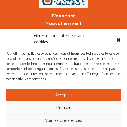
S'abonner
Nouvel arrivant
Pacte de Pouvoir de Vivre
Gérer le consentement aux
Toute l'actu CFDT Orange
cookies
CFDT
Pour offrir les meilleures expériences, nous utilisons des technologies telles que
CFDT Cadres
les cookies pour stocker et/ou accéder aux informations des appareils. Le fait de
CFDT Retraités
consentir à ces technologies nous permettra de traiter des données telles que le
comportement de navigation ou les ID uniques sur ce site. Le fait de ne pas
L'UFFA
consentir ou de retirer son consentement peut avoir un effet négatif sur certaines
CFDT F3C
caractéristiques et fonctions.
PRESSE
Accepter
Communiqué de Presse
Refuser
Revue de Presse
Nous contacter
Voir les préférences