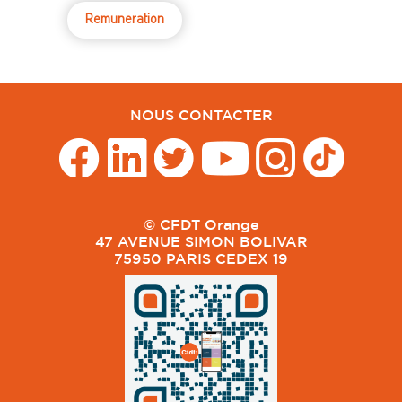
Remuneration
NOUS CONTACTER
© CFDT Orange
47 AVENUE SIMON BOLIVAR
75950 PARIS CEDEX 19