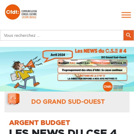
Search
Search Butt
for:
DO GRAND SUD-OUEST
ARGENT BUDGET
LES NEWS DU CSE 4