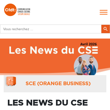
Search
Search Butt
for:
SCE (ORANGE BUSINESS)
LES NEWS DU CSE