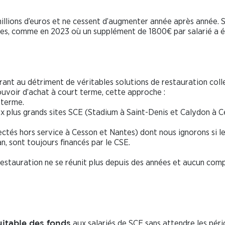
llions d’euros et ne cessent d’augmenter année après année. 
elles, comme en 2023 où un supplément de 1800€ par salarié a 
aurant au détriment de véritables solutions de restauration coll
ouvoir d’achat à court terme, cette approche :
 terme.
ux plus grands sites SCE (Stadium à Saint-Denis et Calydon à 
ectés hors service à Cesson et Nantes) dont nous ignorons si l
, sont toujours financés par le CSE.
estauration ne se réunit plus depuis des années et aucun com
aux salariés de SCE sans attendre les pér
uitable des fonds