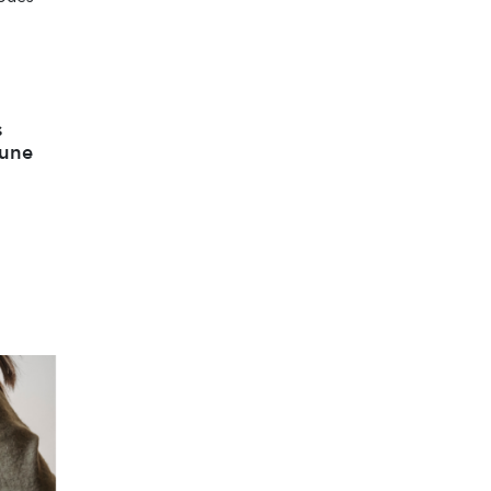
s
 une