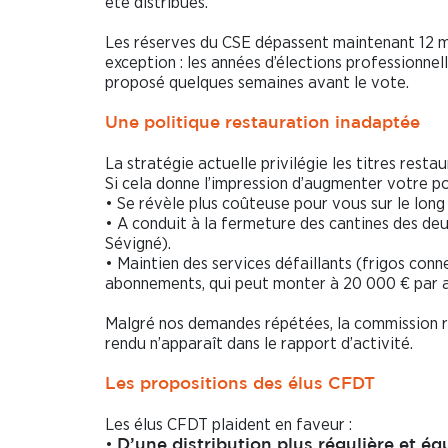
été distribués.
Les réserves du CSE dépassent maintenant 12 mi
exception : les années d’élections professionn
proposé quelques semaines avant le vote.
Une politique restauration inadaptée
La stratégie actuelle privilégie les titres rest
Si cela donne l’impression d’augmenter votre p
• Se révèle plus coûteuse pour vous sur le long
• A conduit à la fermeture des cantines des de
Sévigné).
• Maintien des services défaillants (frigos conn
abonnements, qui peut monter à 20 000 € par an
Malgré nos demandes répétées, la commission r
rendu n’apparaît dans le rapport d’activité.
Les propositions des élus CFDT
Les élus CFDT plaident en faveur :
•
D’une distribution plus régulière et éq