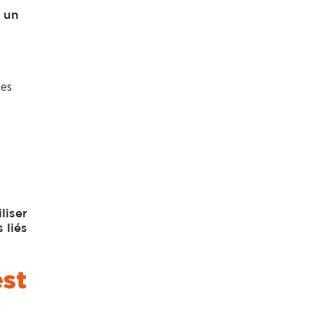
 un
des
liser
 liés
est