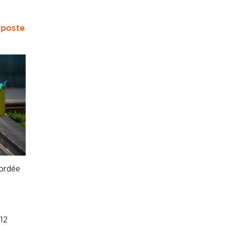
 poste
bordée
 12