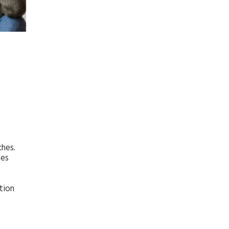
ches.
les
tion