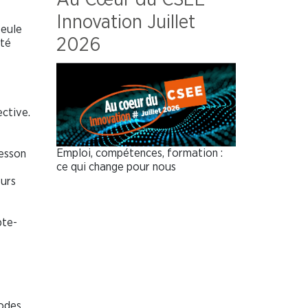
Innovation Juillet
Seule
2026
été
ective.
Emploi, compétences, formation :
Cesson
ce qui change pour nous
eurs
pte-
iodes