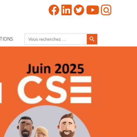
Search Button
Search
TIONS
for: