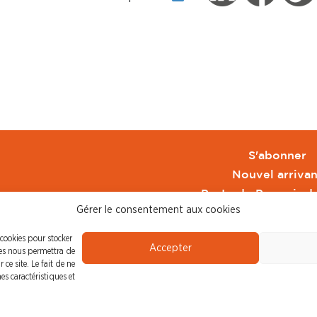
S'abonner
Nouvel arrivan
Pacte de Pouvoir d
Gérer le consentement aux cookies
Toute l'actu CFDT 
CFDT
 cookies pour stocker
Accepter
CFDT Cadres
ies nous permettra de
ce site. Le fait de ne
CFDT Retraité
es caractéristiques et
L'UFFA
CFDT F3C