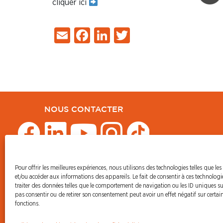
cliquer ici
Email
Facebook
LinkedIn
Twitter
NOUS CONTACTER
Pour offrir les meilleures expériences, nous utilisons des technologies telles que les
© CFDT Orange
et/ou accéder aux informations des appareils. Le fait de consentir à ces technolog
47 AVENUE SIMON BOLIVAR
traiter des données telles que le comportement de navigation ou les ID uniques sur 
75950 PARIS CEDEX 19
pas consentir ou de retirer son consentement peut avoir un effet négatif sur certain
fonctions.