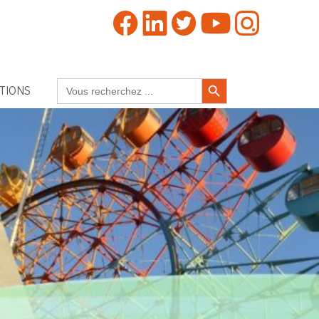
Search Button
Search
TIONS
for: