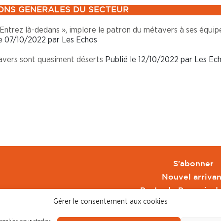
ONS GENERALES DU SECTEUR
 Entrez là-dedans », implore le patron du métavers à ses équip
le 07/10/2022 par Les Echos
avers sont quasiment déserts
Publié le 12/10/2022 par Les Ec
S'abonner
Nouvel arrivan
Pacte de Pouvoir d
Gérer le consentement aux cookies
Toute l'actu CFDT 
CFDT