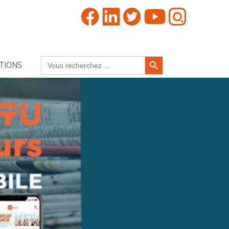
Search Button
Search
TIONS
for: