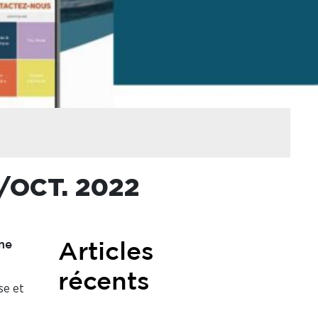
2/OCT. 2022
me
Articles
récents
se et