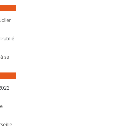
uclier
Publié
à sa
2022
de
seille