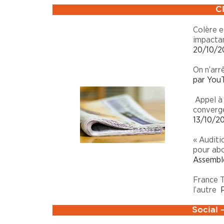
C
Colère e
impactan
20/10/2
On n’arr
par You
Appel à 
converge
13/10/20
« Auditi
pour abo
Assembl
France T
l’autre
P
Social 