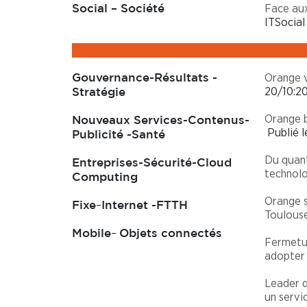
Face aux
Social – Société
ITSocial
Orange v
Gouvernance-Résultats -
20/10:2
Stratégie
Orange b
Nouveaux Services-Contenus-
Publié l
Publicité -Santé
Du quant
Entreprises-Sécurité-Cloud
technolo
Computing
Orange s
–
Fixe
Internet -FTTH
Toulous
–
Mobile
Objets connectés
Fermetur
adopter 
Leader d
un servi