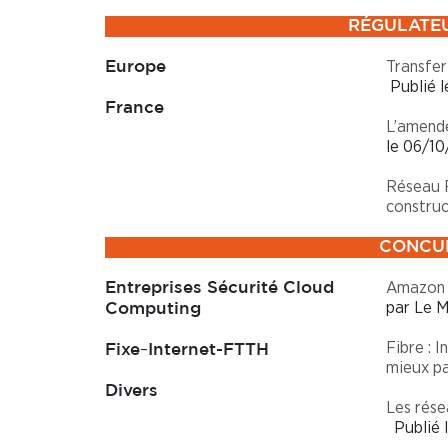
RÉGULATEU
Transfer
Europe
Publié l
France
L’amende
le 06/10
Réseau R
construc
CONCUR
Amazon d
Entreprises Sécurité Cloud
par Le 
Computing
Fibre : 
–
Fixe
Internet-FTTH
mieux p
Divers
Les rése
Publié l