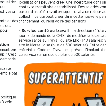
ensuel des
localisations peuvent créer une incertitude dans un
pour
contexte transitoire déstabilisant. Des salariés von
ctives si
passer d’un télétravail presque total à un retour a
collectif, ce qui peut créer dans cette nouvelle pér
ants et des
changement, du repli voire des tensions.
ons des
 pour
–
: La direction réfute 
Service santé au travail
jour la demande de la CFDT de modifier la localisa
service santé au Travail du site Eko (140 salariés) v
ption
site la Marseillaise (plus de 500 salariés). Cette dé
lement pas
enfreint le Code du Travail qui prévoit l’implantati
ap ? C’est
ce service sur un site de plus de 500 salariés.
T demande
s
itaires
 semble pas
i
 politique
 à vélo