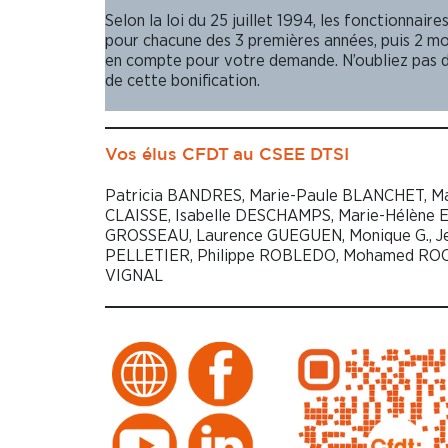
Selon la loi du 25 juillet 1994, les fonctionnair
pour chacune des 3 premières années, puis 2 m
en compte pour votre demande. N’oubliez pas d
de cette bonification.
Vos élus CFDT
au CSEE DTSI
Patricia BANDRES, Marie-Paule BLANCHET, Ma
CLAISSE, Isabelle DESCHAMPS, Marie-Hélène 
GROSSEAU, Laurence GUEGUEN, Monique G., Jea
PELLETIER, Philippe ROBLEDO, Mohamed ROC
VIGNAL