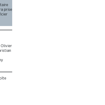
ntaire
a prise
icier
Olivier
istian
my
oîte