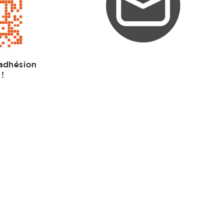
 adhésion
!