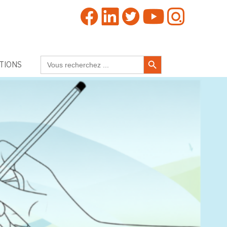
Search Button
Search
TIONS
for: