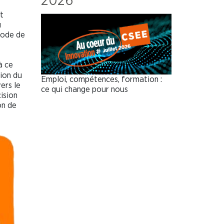
2026
t
u
iode de
à ce
tion du
Emploi, compétences, formation :
ers le
ce qui change pour nous
cision
on de