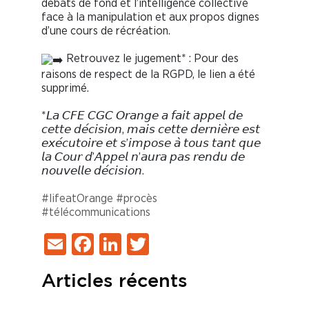
débats de fond et l’intelligence collective
face à la manipulation et aux propos dignes
d’une cours de récréation.
Retrouvez le jugement* : Pour des
raisons de respect de la RGPD, le lien a été
supprimé.
*𝘓𝘢 𝘊𝘍𝘌 𝘊𝘎𝘊 𝘖𝘳𝘢𝘯𝘨𝘦 𝘢 𝘧𝘢𝘪𝘵 𝘢𝘱𝘱𝘦𝘭 𝘥𝘦
𝘤𝘦𝘵𝘵𝘦 𝘥𝘦́𝘤𝘪𝘴𝘪𝘰𝘯, 𝘮𝘢𝘪𝘴 𝘤𝘦𝘵𝘵𝘦 𝘥𝘦𝘳𝘯𝘪𝘦̀𝘳𝘦 𝘦𝘴𝘵
𝘦𝘹𝘦́𝘤𝘶𝘵𝘰𝘪𝘳𝘦 𝘦𝘵 𝘴’𝘪𝘮𝘱𝘰𝘴𝘦 𝘢̀ 𝘵𝘰𝘶𝘴 𝘵𝘢𝘯𝘵 𝘲𝘶𝘦
𝘭𝘢 𝘊𝘰𝘶𝘳 𝘥’𝘈𝘱𝘱𝘦𝘭 𝘯’𝘢𝘶𝘳𝘢 𝘱𝘢𝘴 𝘳𝘦𝘯𝘥𝘶 𝘥𝘦
𝘯𝘰𝘶𝘷𝘦𝘭𝘭𝘦 𝘥𝘦́𝘤𝘪𝘴𝘪𝘰𝘯.
#lifeatOrange
#procès
#télécommunications
Email
Facebook
LinkedIn
Twitter
Articles récents