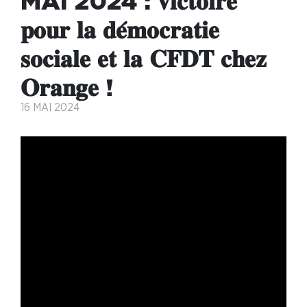
MAI 2024 : 𝐯𝐢𝐜𝐭𝐨𝐢𝐫𝐞
𝐩𝐨𝐮𝐫 𝐥𝐚 𝐝𝐞́𝐦𝐨𝐜𝐫𝐚𝐭𝐢𝐞
𝐬𝐨𝐜𝐢𝐚𝐥𝐞 𝐞𝐭 𝐥𝐚 𝐂𝐅𝐃𝐓 𝐜𝐡𝐞𝐳
𝐎𝐫𝐚𝐧𝐠𝐞 !
16 MAI 2024