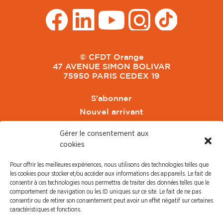
© CFDT Orange
47 AVENUE SIMON BOLIVAR
75950 PARIS CEDEX 19
S'abonner
Nouvel arrivant
Pacte de Pouvoir de Vivre
Gérer le consentement aux
Toute l'actu CFDT Orange
cookies
CFDT
Pour offrir les meilleures expériences, nous utilisons des technologies telles que
CFDT Cadres
les cookies pour stocker et/ou accéder aux informations des appareils. Le fait de
CFDT Retraités
consentir à ces technologies nous permettra de traiter des données telles que le
comportement de navigation ou les ID uniques sur ce site. Le fait de ne pas
L'UFFA
consentir ou de retirer son consentement peut avoir un effet négatif sur certaines
CFDT F3C
caractéristiques et fonctions.