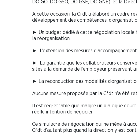
DO GO, DO GSO, DO GSE, DO GNE), et la Direct
A cette occasion, la Cfdt a élaboré un cadre r
développement des compétences, d’organisation 
► Un budget dédié à cette négociation locale 
la réorganisation,
► L’extension des mesures d’accompagnement à 
► La garantie que les collaborateurs conserven
sites à la demande de l’employeur préservant ain
► La reconduction des modalités d’organisation 
Aucune mesure proposée par la Cfdt n’a été re
Il est regrettable que malgré un dialogue courto
réelle intention de négocier.
Ce simulacre de négociation qui ne mène à aucu
Cfdt d’autant plus quand la direction y est contr