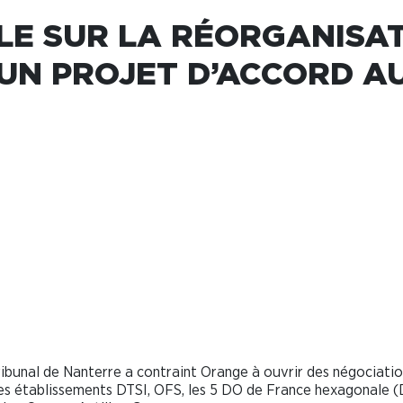
E SUR LA RÉORGANISATI
 UN PROJET D’ACCORD A
sur la
in : la Cfdt ne signe pas 
rabais
tribunal de Nanterre a contraint Orange à ouvrir des négociati
 les établissements DTSI, OFS, les 5 DO de France hexagonale 