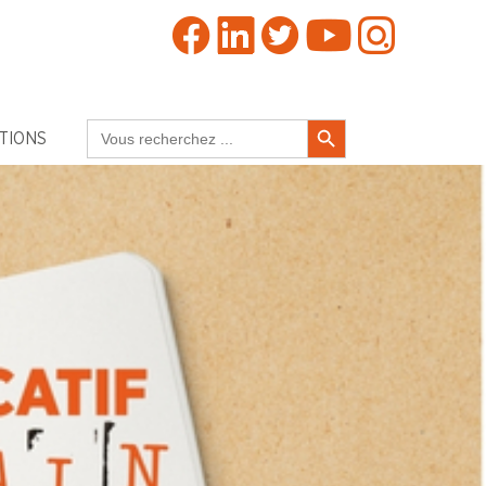
Search Button
Search
TIONS
for: