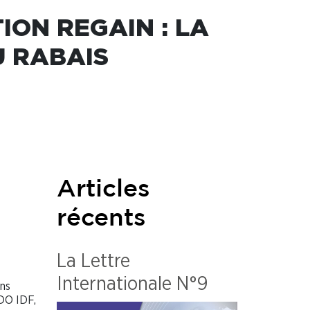
ON REGAIN : LA
U RABAIS
Articles
un
récents
La Lettre
Internationale N°9
ons
(DO IDF,