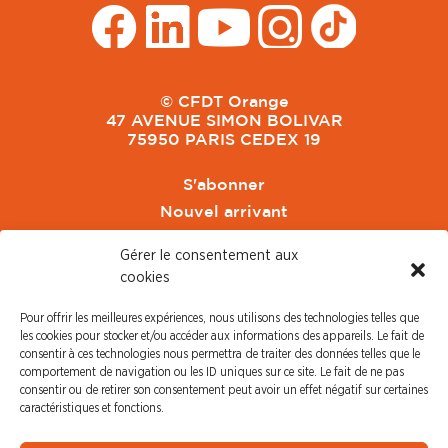
© CFDT Orange
47 AVENUE SIMON BOLIVAR
75950 PARIS CEDEX 19
S'abonner
Nouvel arrivant
Pacte de Pouvoir de Vivre
Gérer le consentement aux
Toute l'actu CFDT Orange
cookies
CFDT
Pour offrir les meilleures expériences, nous utilisons des technologies telles que
CFDT Cadres
les cookies pour stocker et/ou accéder aux informations des appareils. Le fait de
CFDT Retraités
consentir à ces technologies nous permettra de traiter des données telles que le
comportement de navigation ou les ID uniques sur ce site. Le fait de ne pas
L'UFFA
consentir ou de retirer son consentement peut avoir un effet négatif sur certaines
CFDT F3C
caractéristiques et fonctions.
PRESSE