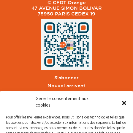
© CFDT Orange
47 AVENUE SIMON BOLIVAR
75950 PARIS CEDEX 19
S'abonner
Nouvel arrivant
Pacte de Pouvoir de Vivre
Gérer le consentement aux
Toute l'actu CFDT Orange
cookies
CFDT
Pour offrir les meilleures expériences, nous utilisons des technologies telles que
CFDT Cadres
les cookies pour stocker et/ou accéder aux informations des appareils. Le fait de
CFDT Retraités
consentir à ces technologies nous permettra de traiter des données telles que le