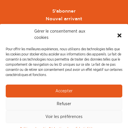
S'abonner
Nouvel arrivant
Pacte de Pouvoir de Vivre
Gérer le consentement aux
Toute l'actu CFDT Orange
cookies
CFDT
Pour offrir les meilleures expériences, nous utilisons des technologies telles que
CFDT Cadres
les cookies pour stocker et/ou accéder aux informations des appareils. Le fait de
CFDT Retraités
consentir à ces technologies nous permettra de traiter des données telles que le
comportement de navigation ou les ID uniques sur ce site. Le fait de ne pas
L'UFFA
consentir ou de retirer son consentement peut avoir un effet négatif sur certaines
CFDT F3C
caractéristiques et fonctions.
PRESSE
Accepter
Communiqué de Presse
Refuser
Revue de Presse
Nous contacter
Voir les préférences
© CFDT Orange |
Mentions Légales
|
Protection des