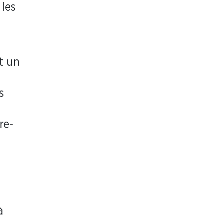
 les
t un
s
re-
à