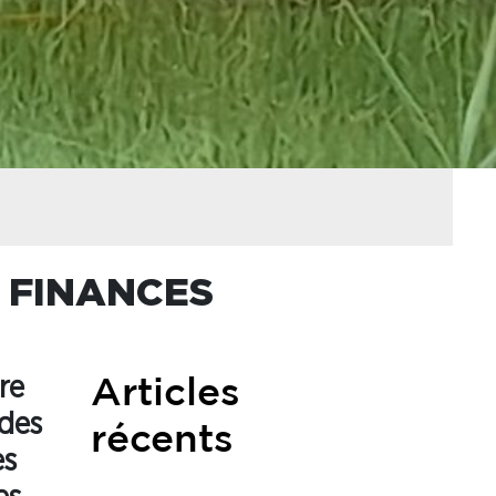
& FINANCES
re
Articles
 des
récents
ès