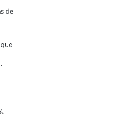
ns de
 que
.
%.