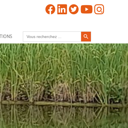
Search Button
Search
TIONS
for: