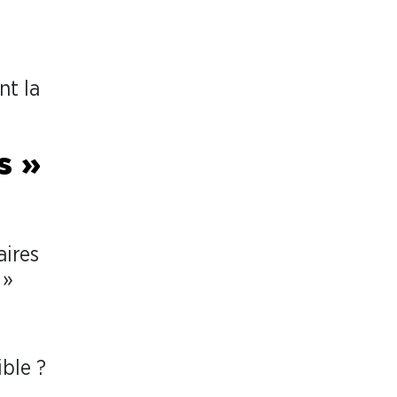
nt la
s »
aires
 »
ible ?