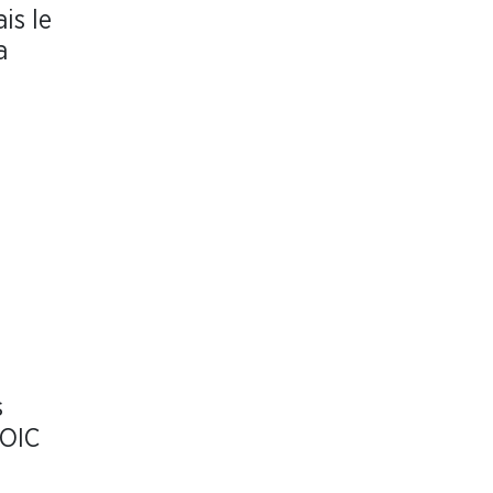
is le
a
s
 OIC