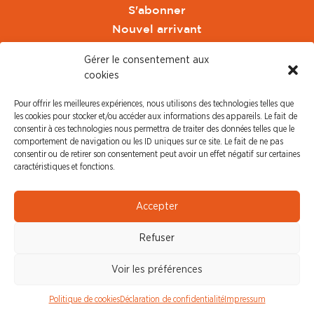
S'abonner
Nouvel arrivant
Pacte de Pouvoir de Vivre
Gérer le consentement aux
Toute l'actu CFDT Orange
cookies
CFDT
Pour offrir les meilleures expériences, nous utilisons des technologies telles que
CFDT Cadres
les cookies pour stocker et/ou accéder aux informations des appareils. Le fait de
CFDT Retraités
consentir à ces technologies nous permettra de traiter des données telles que le
comportement de navigation ou les ID uniques sur ce site. Le fait de ne pas
L'UFFA
consentir ou de retirer son consentement peut avoir un effet négatif sur certaines
CFDT F3C
caractéristiques et fonctions.
PRESSE
Accepter
Communiqué de Presse
Refuser
Revue de Presse
Nous contacter
Voir les préférences
© CFDT Orange |
Mentions Légales
|
Protection des
Politique de cookies
Déclaration de confidentialité
Impressum
données personnelles