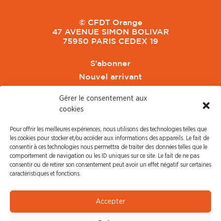
© CFDT Orange
47 AVENUE SIMON BOLIVAR
75950 PARIS CEDEX 19
S'abonner
Nouvel arrivant
Pacte de Pouvoir de Vivre
Gérer le consentement aux
Toute l'actu CFDT Orange
cookies
CFDT
Pour offrir les meilleures expériences, nous utilisons des technologies telles que
CFDT Cadres
les cookies pour stocker et/ou accéder aux informations des appareils. Le fait de
CFDT Retraités
consentir à ces technologies nous permettra de traiter des données telles que le
comportement de navigation ou les ID uniques sur ce site. Le fait de ne pas
L'UFFA
consentir ou de retirer son consentement peut avoir un effet négatif sur certaines
CFDT F3C
caractéristiques et fonctions.
PRESSE
Accepter
Communiqué de Presse