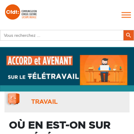
Search
Search Butt
for:
TRAVAIL
OÙ EN EST-ON SUR