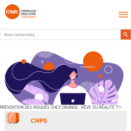
Search
Search Butt
for:
PRÉVENTION DES RISQUES CHEZ ORANGE : RÊVE OU RÉALITÉ ?">
CNPS