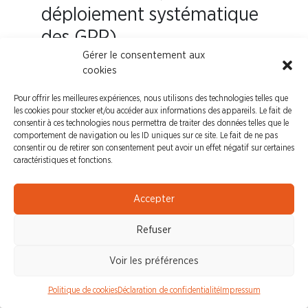
déploiement systématique
des GPP).
Gérer le consentement aux
Rappel des articles L.4121-1
cookies
et L.4121-2 : priorité à la
Pour offrir les meilleures expériences, nous utilisons des technologies telles que
prévention des risques à la
les cookies pour stocker et/ou accéder aux informations des appareils. Le fait de
consentir à ces technologies nous permettra de traiter des données telles que le
source ; adaptation du
comportement de navigation ou les ID uniques sur ce site. Le fait de ne pas
consentir ou de retirer son consentement peut avoir un effet négatif sur certaines
travail à l’humain ;
caractéristiques et fonctions.
planification de la
prévention ; instructions
Accepter
appropriées.
Refuser
Synthèse des points à
Voir les préférences
arbitrer rapidement
Politique de cookies
Déclaration de confidentialité
Impressum