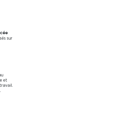
rcée
sés sur
t
au
e et
ravail.
.