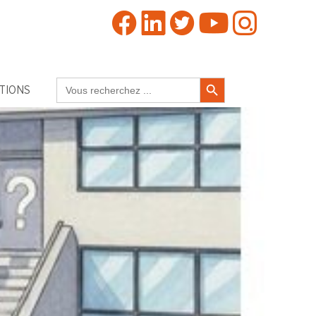
Search Button
Search
TIONS
for: