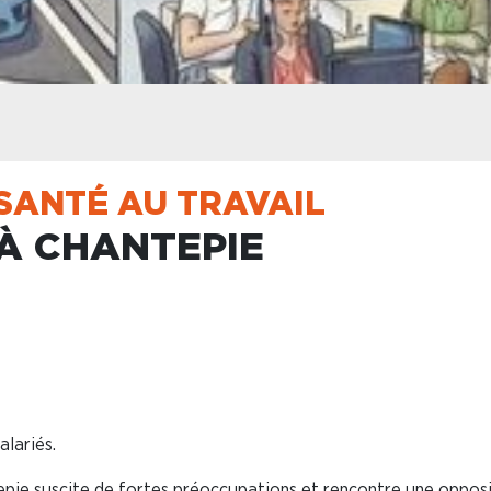
SANTÉ AU TRAVAIL
À CHANTEPIE
lariés.
epie suscite de fortes préoccupations et rencontre une oppos