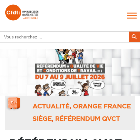
Search
Search Butt
for:
ACTUALITÉ
,
ORANGE FRANCE
SIÈGE
,
RÉFÉRENDUM QVCT