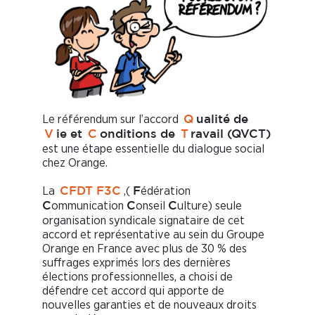
Le référendum sur l’accord
Q
ualité de
V
ie et
C
onditions de
T
ravail (QVCT)
est une étape essentielle du dialogue social
chez Orange.
La
,(
édération
CFDT F3C
F
ommunication
onseil
ulture) seule
C
C
C
organisation syndicale signataire de cet
accord et représentative au sein du Groupe
Orange en France avec plus de 30 % des
suffrages exprimés lors des dernières
élections professionnelles, a choisi de
défendre cet accord qui apporte de
nouvelles garanties et de nouveaux droits