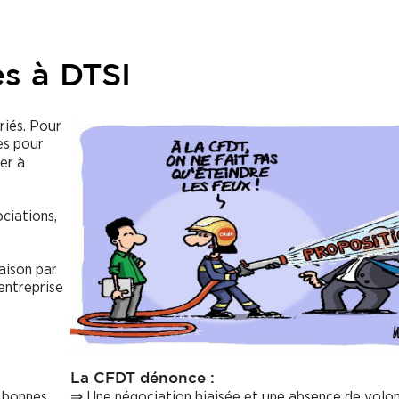
es à DTSI
riés. Pour
ies pour
er à
ociations,
aison par
’entreprise
La CFDT dénonce :
e bonnes
⇒ Une négociation biaisée et une absence de volo