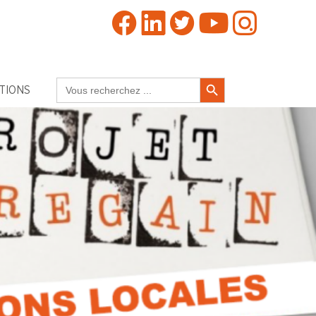
Search Button
Search
TIONS
for: