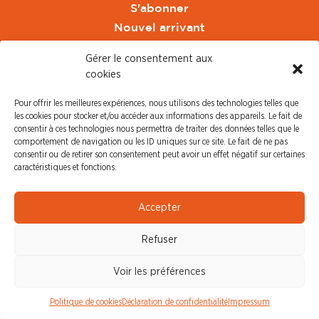
S'abonner
Nouvel arrivant
Pacte de Pouvoir de Vivre
Gérer le consentement aux
Toute l'actu CFDT Orange
cookies
CFDT
Pour offrir les meilleures expériences, nous utilisons des technologies telles que
CFDT Cadres
les cookies pour stocker et/ou accéder aux informations des appareils. Le fait de
CFDT Retraités
consentir à ces technologies nous permettra de traiter des données telles que le
comportement de navigation ou les ID uniques sur ce site. Le fait de ne pas
L'UFFA
consentir ou de retirer son consentement peut avoir un effet négatif sur certaines
CFDT F3C
caractéristiques et fonctions.
PRESSE
Accepter
Communiqué de Presse
Refuser
Revue de Presse
Nous contacter
Voir les préférences
© CFDT Orange |
Mentions Légales
|
Protection des
Politique de cookies
Déclaration de confidentialité
Impressum
données personnelles