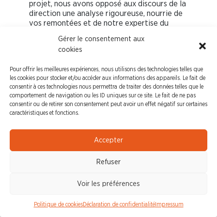
projet, nous avons opposé aux discours de la
direction une analyse rigoureuse, nourrie de
vos remontées et de notre expertise du
terrain.
Gérer le consentement aux
cookies
Notre action ne s’est pas limitée à la critique.
En obtenant à l’unanimité le recours à
Pour offrir les meilleures expériences, nous utilisons des technologies telles que
des expertises indépendantes pour
les cookies pour stocker et/ou accéder aux informations des appareils. Le fait de
chacun de ces trois projets, vos élus
consentir à ces technologies nous permettra de traiter des données telles que le
CFDT ont doté les représentants du
comportement de navigation ou les ID uniques sur ce site. Le fait de ne pas
Ces
personnel d’un outil essentiel.
consentir ou de retirer son consentement peut avoir un effet négatif sur certaines
expertises (Technologia pour la Recherche,
caractéristiques et fonctions.
SECAFI pour IT&S) nous permettront
d’objectiver les risques, de quantifier les
Accepter
impacts et de formuler des
recommandations précises et argumentées.
Elles sont le socle sur lequel nous appuierons
Refuser
nos revendications pour rendre ces projets
acceptables et bénéfiques pour nos
Voir les préférences
collègues.
Politique de cookies
Déclaration de confidentialité
Impressum
Le travail ne fait donc que