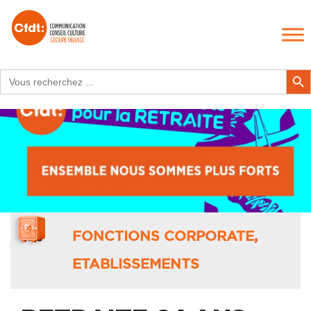
Search
Search Butt
for:
FONCTIONS CORPORATE
,
ETABLISSEMENTS