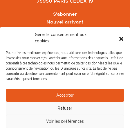
75950 PARIS CEDEX 19
S'abonner
Nouvel arrivant
Pacte de Pouvoir de Vivre
Gérer le consentement aux
Toute l'actu CFDT Orange
cookies
CFDT
Pour offrir les meilleures expériences, nous utilisons des technologies telles que
CFDT Cadres
les cookies pour stocker et/ou accéder aux informations des appareils. Le fait de
CFDT Retraités
consentir à ces technologies nous permettra de traiter des données telles que le
comportement de navigation ou les ID uniques sur ce site. Le fait de ne pas
L'UFFA
consentir ou de retirer son consentement peut avoir un effet négatif sur certaines
CFDT F3C
caractéristiques et fonctions.
PRESSE
Accepter
Communiqué de Presse
Refuser
Revue de Presse
Nous contacter
Voir les préférences