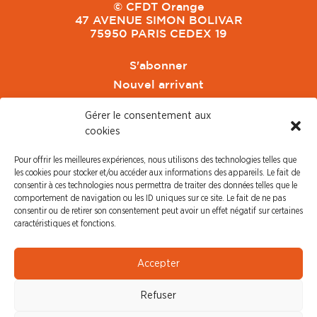
© CFDT Orange
47 AVENUE SIMON BOLIVAR
75950 PARIS CEDEX 19
S'abonner
Nouvel arrivant
Pacte de Pouvoir de Vivre
Gérer le consentement aux
Toute l'actu CFDT Orange
cookies
CFDT
Pour offrir les meilleures expériences, nous utilisons des technologies telles que
CFDT Cadres
les cookies pour stocker et/ou accéder aux informations des appareils. Le fait de
CFDT Retraités
consentir à ces technologies nous permettra de traiter des données telles que le
comportement de navigation ou les ID uniques sur ce site. Le fait de ne pas
L'UFFA
consentir ou de retirer son consentement peut avoir un effet négatif sur certaines
CFDT F3C
caractéristiques et fonctions.
PRESSE
Accepter
Communiqué de Presse
Refuser
Revue de Presse