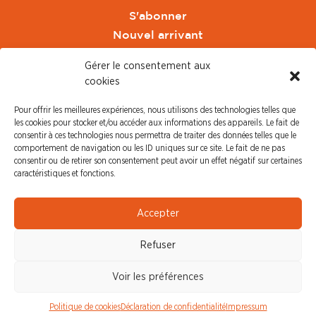
S'abonner
Nouvel arrivant
Pacte de Pouvoir de Vivre
Gérer le consentement aux
Toute l'actu CFDT Orange
cookies
CFDT
Pour offrir les meilleures expériences, nous utilisons des technologies telles que
CFDT Cadres
les cookies pour stocker et/ou accéder aux informations des appareils. Le fait de
CFDT Retraités
consentir à ces technologies nous permettra de traiter des données telles que le
comportement de navigation ou les ID uniques sur ce site. Le fait de ne pas
L'UFFA
consentir ou de retirer son consentement peut avoir un effet négatif sur certaines
CFDT F3C
caractéristiques et fonctions.
PRESSE
Accepter
Communiqué de Presse
Refuser
Revue de Presse
Nous contacter
Voir les préférences
© CFDT Orange |
Mentions Légales
|
Protection des
Politique de cookies
Déclaration de confidentialité
Impressum