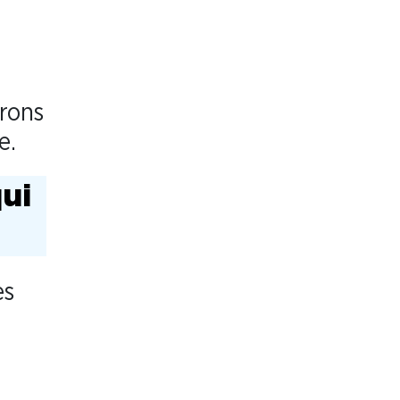
rons
e.
ui
es