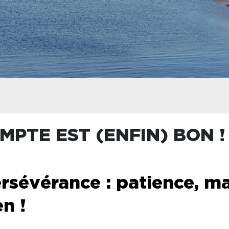
MPTE EST (ENFIN) BON !
persévérance : patience, m
n !