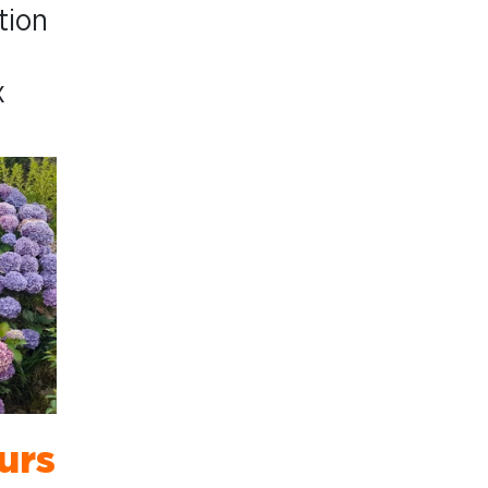
tion
x
urs