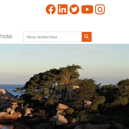
Search Button
Search
TIONS
for: