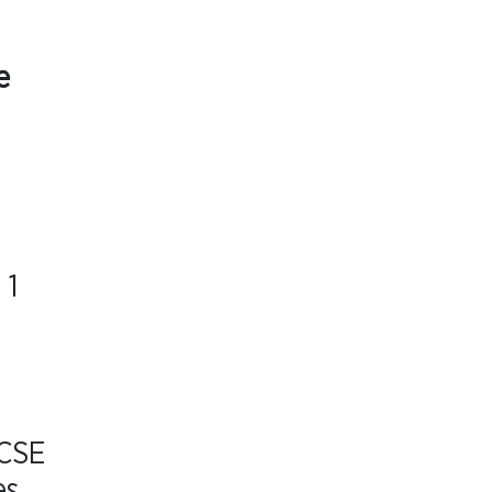
e
 1
 CSE
es