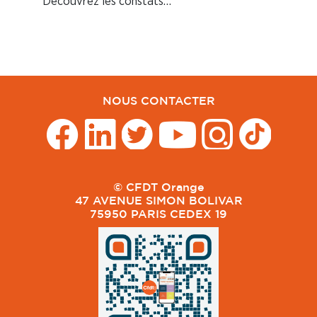
Découvrez les constats…
NOUS CONTACTER
© CFDT Orange
47 AVENUE SIMON BOLIVAR
75950 PARIS CEDEX 19