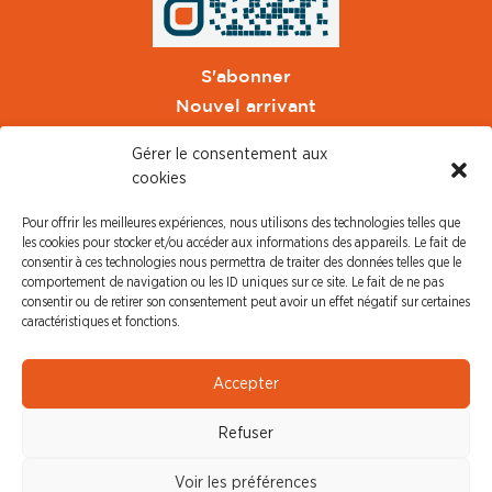
S'abonner
Nouvel arrivant
Pacte de Pouvoir de Vivre
Gérer le consentement aux
Toute l'actu CFDT Orange
cookies
CFDT
Pour offrir les meilleures expériences, nous utilisons des technologies telles que
CFDT Cadres
les cookies pour stocker et/ou accéder aux informations des appareils. Le fait de
CFDT Retraités
consentir à ces technologies nous permettra de traiter des données telles que le
comportement de navigation ou les ID uniques sur ce site. Le fait de ne pas
L'UFFA
consentir ou de retirer son consentement peut avoir un effet négatif sur certaines
CFDT F3C
caractéristiques et fonctions.
PRESSE
Accepter
Communiqué de Presse
Refuser
Revue de Presse
Nous contacter
Voir les préférences