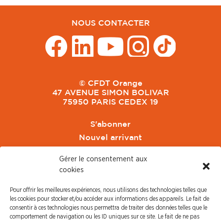
NOUS CONTACTER
© CFDT Orange
47 AVENUE SIMON BOLIVAR
75950 PARIS CEDEX 19
S'abonner
Nouvel arrivant
Pacte de Pouvoir de Vivre
Gérer le consentement aux
Toute l'actu CFDT Orange
cookies
CFDT
Pour offrir les meilleures expériences, nous utilisons des technologies telles que
CFDT Cadres
les cookies pour stocker et/ou accéder aux informations des appareils. Le fait de
CFDT Retraités
consentir à ces technologies nous permettra de traiter des données telles que le
comportement de navigation ou les ID uniques sur ce site. Le fait de ne pas
L'UFFA