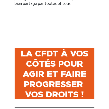
bien partagé par toutes et tous.
ACCORD POUR
L’ÉGALITÉ
PROFESSIONNELLE
#10
LA CFDT À VOS
CÔTÉS POUR
AGIR ET FAIRE
PROGRESSER
VOS DROITS !