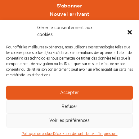
S'abonner
Nouvel arrivant
Pacte de Pouvoir de Vivre
Gérer le consentement aux
Toute l'actu CFDT Orange
cookies
CFDT
Pour offrir les meilleures expériences, nous utilisons des technologies telles que
CFDT Cadres
les cookies pour stocker et/ou accéder aux informations des appareils. Le fait de
CFDT Retraités
consentir à ces technologies nous permettra de traiter des données telles que le
comportement de navigation ou les ID uniques sur ce site. Le fait de ne pas
L'UFFA
consentir ou de retirer son consentement peut avoir un effet négatif sur certaines
CFDT F3C
caractéristiques et fonctions.
PRESSE
Accepter
Communiqué de Presse
Refuser
Revue de Presse
Nous contacter
Voir les préférences
© CFDT Orange |
Mentions Légales
|
Protection des
Politique de cookies
Déclaration de confidentialité
Impressum
données personnelles