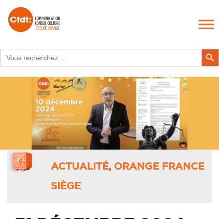
Search
Search Butt
for:
ACTUALITÉ
,
ORANGE FRANCE
SIÈGE