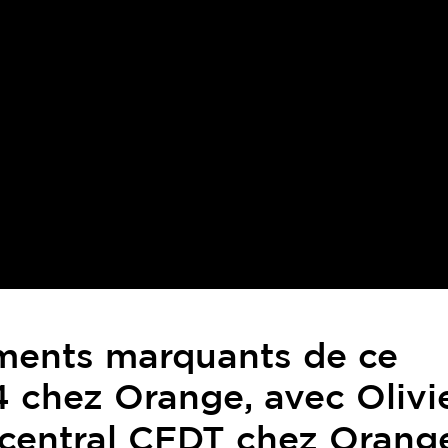
ments marquants de ce
 chez Orange, avec Olivi
 central CFDT chez Orang