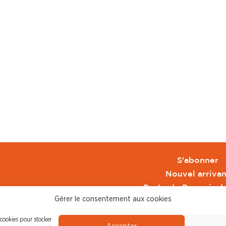
S'abonner
Nouvel arrivan
Pacte de Pouvoir d
Gérer le consentement aux cookies
Toute l'actu CFDT 
CFDT
 cookies pour stocker