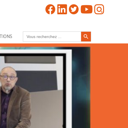
Search Button
Search
TIONS
for: