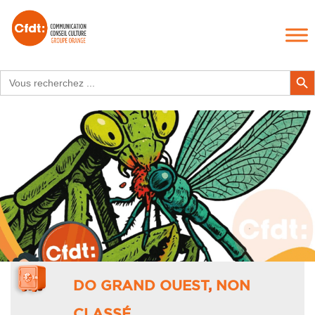
Search
Search Butt
for:
DO GRAND OUEST
,
NON
CLASSÉ