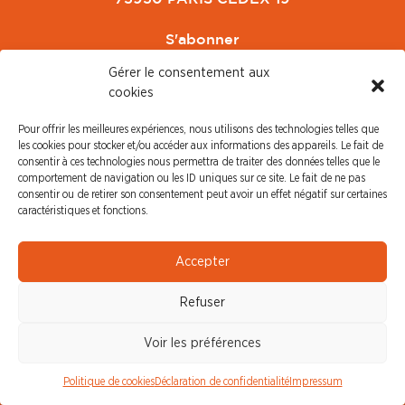
S'abonner
Nouvel arrivant
Gérer le consentement aux
Pacte de Pouvoir de Vivre
cookies
Toute l'actu CFDT Orange
Pour offrir les meilleures expériences, nous utilisons des technologies telles que
CFDT
les cookies pour stocker et/ou accéder aux informations des appareils. Le fait de
CFDT Cadres
consentir à ces technologies nous permettra de traiter des données telles que le
comportement de navigation ou les ID uniques sur ce site. Le fait de ne pas
CFDT Retraités
consentir ou de retirer son consentement peut avoir un effet négatif sur certaines
L'UFFA
caractéristiques et fonctions.
CFDT F3C
Accepter
PRESSE
Refuser
Communiqué de Presse
Revue de Presse
Voir les préférences
Nous contacter
Politique de cookies
Déclaration de confidentialité
Impressum