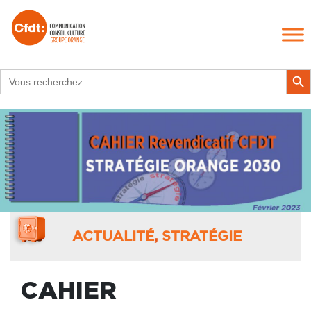
Search
Search Butt
for:
ACTUALITÉ
,
STRATÉGIE
CAHIER