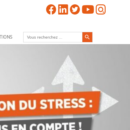
Search Button
Search
TIONS
for: