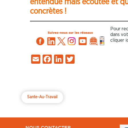
entendue mais écoutée et qu
concrètes !
Pour rec
dans votr
cliquer i
Email
Facebook
LinkedIn
Twitter
Sante-Au-Travail
NOUS CONTACTER