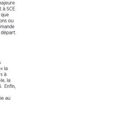
majeure
st à SCE
s que
ions ou
demande
e départ
s
« la
rs à
e, la
. Enfin,
ie au